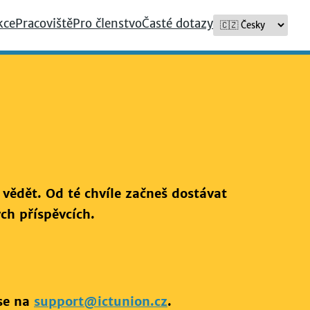
kce
Pracoviště
Pro členstvo
Časté dotazy
 vědět. Od té chvíle začneš dostávat
ch příspěvcích.
 se na
support@ictunion.cz
.