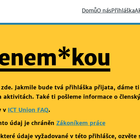
Domů
O nás
Přihláška
A
členem*kou
 zde. Jakmile bude tvá přihláška přijata, dáme ti
 aktivitách. Také ti pošleme informace o
členský
y v
ICT Union FAQ
.
ento údaj je chráněn
Zákoníkem práce
teré údaje vyžadované v této přihlášce, ozvěte