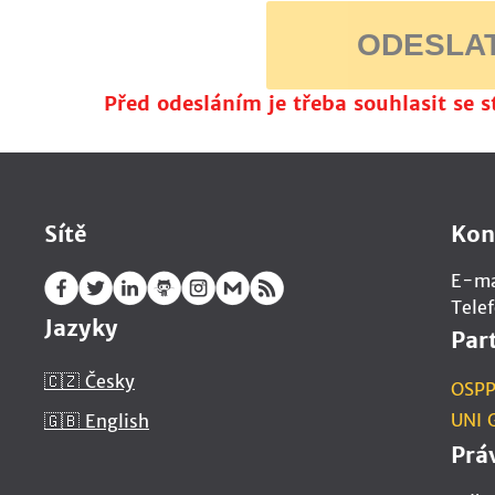
ODESLA
Před odesláním je třeba souhlasit se 
Sítě
Kon
E-ma
Tele
Jazyky
Par
🇨🇿 Česky
OSP
UNI 
🇬🇧 English
Prá