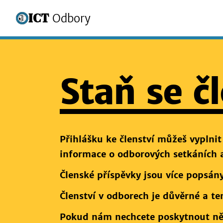
ICT
Odbory
Staň se 
Přihlášku ke členství můžeš vyplnit
informace o odborových setkáních a
Členské příspěvky jsou více popsán
Členství v odborech je důvěrné a t
Pokud nám nechcete poskytnout něk